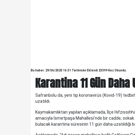
Bu haber :29/06/2020 16:31 Tarihinde Eklendi 23399 Kez Okundu
Karantina 11 Gün Daha U
Safranbolu da, yeni tip koronavirüs (Kovid-19) tedb
KELTEPE...
uzatıldı.
KELTEPE... Biraz geriye gidelim.Babam 1930 lu yıllarda
askerdir ve Edirne'nin Meriç ilçesinde, Askerlik Şubesinde
Kaymakamlıktan yapılan açıklamada, İlçe Hıfzıssıhha
yazıcıdır. O yıllarda Meriç küçük bir ilç..
amacıyla İsmetpaşa Mahallesi'nde bir cadde, sokak v
bulacak karantina süresinin 11 gün daha uzatıldığı bel
Açıklamada, "Adı geçen mahalleye bağlı Çağlayan C