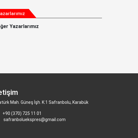
azarlarımız
iğer Yazarlarımız
letişim
atürk Mah. Güneş İşh. K:1 Safranbolu, Karabük
+90 (370) 725 11 01
safranboluekspres@gmail.com