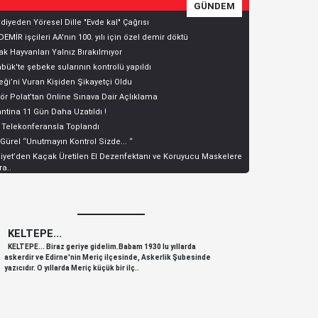
GÜNDEM
diyeden Yöresel Dille "Evde kal" Çağrısı
EMİR işçileri AA'nın 100. yılı için özel demir döktü
k Hayvanları Yalnız Bırakılmıyor
bük'te şebeke sularının kontrolü yapıldı
ği’ni Vuran Kişiden Şikayetçi Oldu
ör Polat’tan Online Sınava Dair Açlıklama
ntina 11 Gün Daha Uzatıldı !
 Telekonferansla Toplandı
 Gürel “Unutmayın Kontrol Sizde... “
yet’den Kaçak Üretilen El Dezenfektanı ve Koruyucu Maskelere
a..
KELTEPE...
KELTEPE
KELTEPE... Biraz geriye gidelim.Babam 1930 lu yıllarda
KELTEPE... 
askerdir ve Edirne'nin Meriç ilçesinde, Askerlik Şubesinde
askerdir ve 
yazıcıdır. O yıllarda Meriç küçük bir ilç..
yazıcıdır. O y