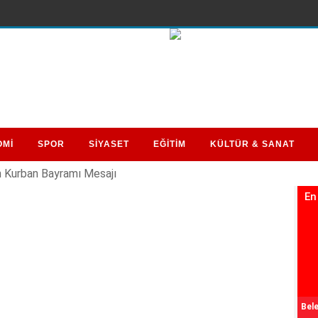
OMİ
SPOR
SİYASET
EĞİTİM
KÜLTÜR & SANAT
Kurban Bayramı Mesajı
En
Bele