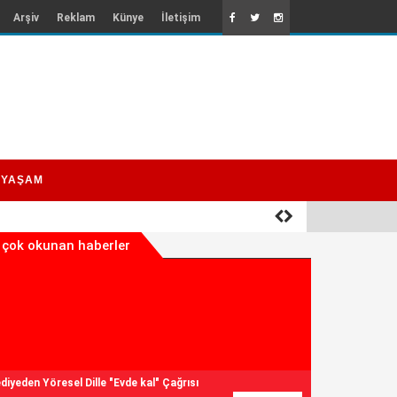
Arşiv
Reklam
Künye
İletişim
YAŞAM
 çok okunan haberler
diyeden Yöresel Dille "Evde kal" Çağrısı