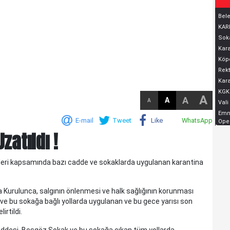
Bele
KARD
Soka
Kara
Köpe
Rekt
Kara
KGK
A
A
A
A
Vali
Emni
E-mail
Tweet
Like
WhatsApp
Oper
zatıldı !
irleri kapsamında bazı cadde ve sokaklarda uygulanan karantina
KELTEPE...
KELTEPE... Biraz geriye gidelim.Babam 1930 lu yıllarda
askerdir ve Edirne'nin Meriç ilçesinde, Askerlik Şubesinde
 Kurulunca, salgının önlenmesi ve halk sağlığının korunması
yazıcıdır. O yıllarda Meriç küçük bir ilç..
e bu sokağa bağlı yollarda uygulanan ve bu gece yarısı son
irtildi.
addesi, Beşgöz Sokak ve bu sokağa çıkan tüm yollarda