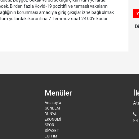
ek. Birden fazla Kovid-19 pozitifli ve temaslı vakaların
ğlığının korunması amacıyla giriş çıkışlar izne bağlı olmak
Y
 tüm yollardaki karantina 7 Temmuz saat 24.00'e kadar
D
Menüler
İ
Anasayfa
At
GÜNDEM
DÜNYA
EKONOMİ
SPOR
SİYASET
EĞİTİM