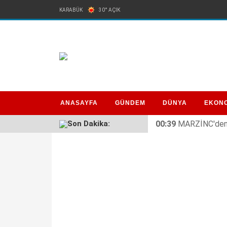
KARABÜK
30° AÇIK
ANASAYFA
GÜNDEM
DÜNYA
EKON
Son Dakika:
00:39
MARZİNC'den 