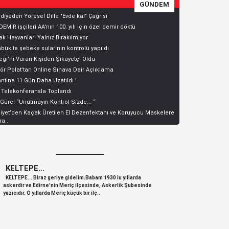
GÜNDEM
diyeden Yöresel Dille "Evde kal" Çağrısı
EMİR işçileri AA'nın 100. yılı için özel demir döktü
k Hayvanları Yalnız Bırakılmıyor
bük'te şebeke sularının kontrolü yapıldı
ği’ni Vuran Kişiden Şikayetçi Oldu
ör Polat’tan Online Sınava Dair Açlıklama
ntina 11 Gün Daha Uzatıldı !
 Telekonferansla Toplandı
 Gürel “Unutmayın Kontrol Sizde... “
yet’den Kaçak Üretilen El Dezenfektanı ve Koruyucu Maskelere
a..
KELTEPE...
KELTEPE
KELTEPE... Biraz geriye gidelim.Babam 1930 lu yıllarda
KELTEPE... 
askerdir ve Edirne'nin Meriç ilçesinde, Askerlik Şubesinde
askerdir ve 
yazıcıdır. O yıllarda Meriç küçük bir ilç..
yazıcıdır. O y