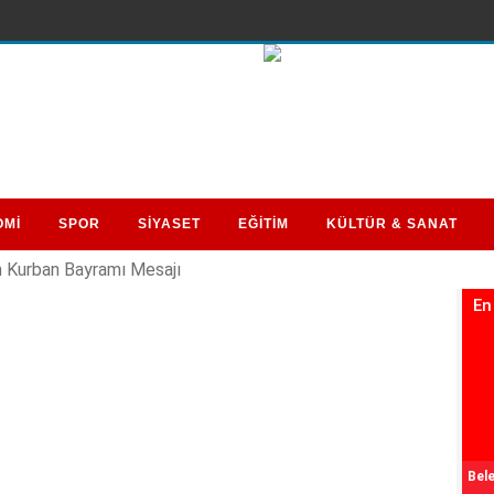
OMİ
SPOR
SİYASET
EĞİTİM
KÜLTÜR & SANAT
Kurban Bayramı Mesajı
En
Bele