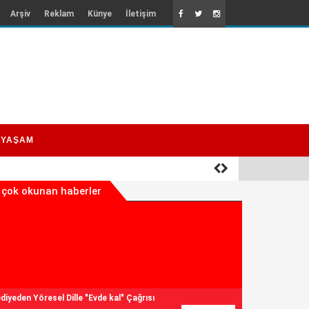
Arşiv
Reklam
Künye
İletişim
YAŞAM
 çok okunan haberler
diyeden Yöresel Dille "Evde kal" Çağrısı