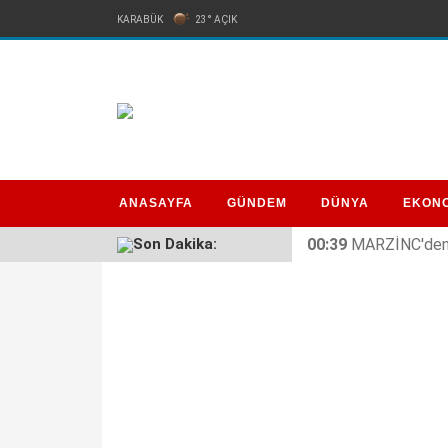
KARABÜK
23° AÇIK
ANASAYFA
GÜNDEM
DÜNYA
EKON
Son Dakika:
00:39
MARZİNC'den 