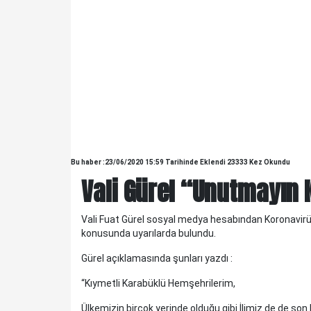
Bu haber :23/06/2020 15:59 Tarihinde Eklendi 23333 Kez Okundu
Vali Gürel “Unutmayın K
Vali Fuat Gürel sosyal medya hesabından Koronavirüsl
KELTEPE...
konusunda uyarılarda bulundu.
KELTEPE... Biraz geriye gidelim.Babam 1930 lu yıllarda
askerdir ve Edirne'nin Meriç ilçesinde, Askerlik Şubesinde
Gürel açıklamasında şunları yazdı :
yazıcıdır. O yıllarda Meriç küçük bir ilç..
“Kıymetli Karabüklü Hemşehrilerim,
Ülkemizin birçok yerinde olduğu gibi İlimiz de de son 