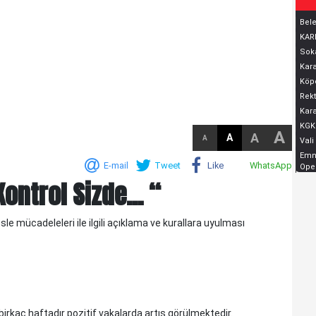
Bele
KARD
Soka
Kara
Köpe
Rekt
Kara
KGK
A
A
A
A
Vali
Emni
E-mail
Tweet
Like
WhatsApp
Oper
ontrol Sizde... “
e mücadeleleri ile ilgili açıklama ve kurallara uyulması
KELTEPE...
KELTEPE... Biraz geriye gidelim.Babam 1930 lu yıllarda
askerdir ve Edirne'nin Meriç ilçesinde, Askerlik Şubesinde
yazıcıdır. O yıllarda Meriç küçük bir ilç..
birkaç haftadır pozitif vakalarda artış görülmektedir.