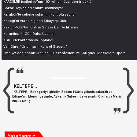
KARDEMİR işçileri AA'nın 100. yılı için özel demir döktü
Sokak Hayvanları Yalnız Bırakılmıyor
Karabük'te şebeke sularının kontrolü yapıldı
Köpeği’ni Vuran Kişiden Şikayetçi Oldu
Rektör Polat’tan Online Sınava Dair Açlıklama
Karantina 11 Gün Daha Uzatıldı !
KGK Telekonferansla Toplandı
Vali Gürel “Unutmayın Kontrol Sizde... “
Emniyet’den Kaçak Üretilen El Dezenfektanı ve Koruyucu Maskelere Opera..
KELTEPE...
KELTEPE... Biraz geriye gidelim.Babam 1930 lu yıllarda askerdir ve
Edirne'nin Meriç ilçesinde, Askerlik Şubesinde yazıcıdır. O yıllarda Meriç
küçük bir ilç..
Yazarlarımız