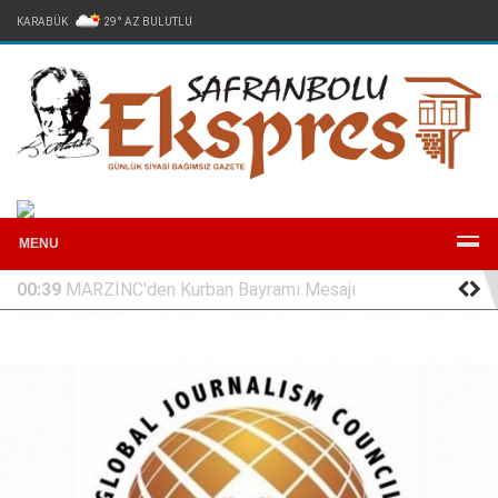
KARABÜK
29° AZ BULUTLU
Arşiv
Reklam
Künye
İletişim
MENU
00:39
MARZİNC'den Kurban Bayramı Mesajı