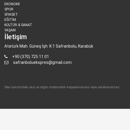
EKONOMİ
SPOR
SİYASET
EĞİTİM
KÜLTÜR & SANAT
YAŞAM
İletişim
Atatürk Mah. Güneş İşh. K:1 Safranbolu, Karabük
+90 (370) 725 11 01
safranboluekspres@gmail.com
Site içerisindeki yazı ve diğer materyaller kopyalanamaz veya alıntılanamaz.