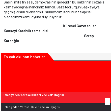
Basın, milletin sesi, demokrasinin gereğidir. Bu saldırının cezasız
kalmayacağına inancımız tamdır. Gazeteci Ergün Başkaya,ya
geçmiş olsun dileklerimizi sunuyoruz. Konunun takipçisi
olacağımızı kamuoyuna duyuruyoruz.
Küresel Gazeteciler
Konseyi Karabük temsilcisi
Serap
Karaoğlu
En çok okunan haberler
Belediyeden Yöresel Dille "Evde kal" Çağrısı
Belediyeden Yöresel Dille "Evde kal" Çağrısı