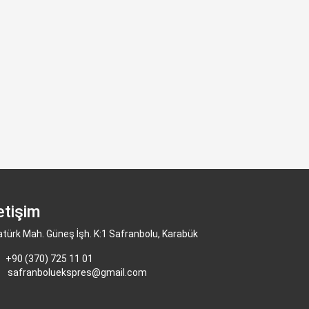
letişim
atürk Mah. Güneş İşh. K:1 Safranbolu, Karabük
+90 (370) 725 11 01
safranboluekspres@gmail.com