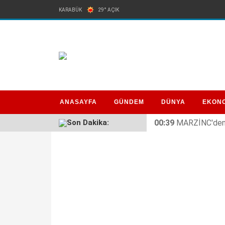
KARABÜK
29° AÇIK
ANASAYFA
GÜNDEM
DÜNYA
EKON
Son Dakika:
00:39
MARZİNC'den 