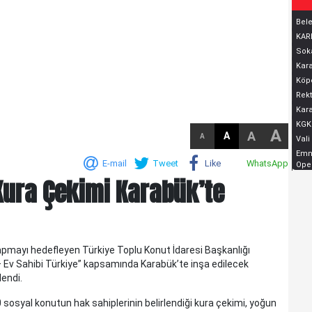
Bele
KARD
Soka
Kara
Köpe
Rekt
Kara
KGK
A
A
A
A
Vali
Emni
E-mail
Tweet
Like
WhatsApp
Oper
 Kura Çekimi Karabük’te
KELTEPE...
KELTEPE... Biraz geriye gidelim.Babam 1930 lu yıllarda
apmayı hedefleyen Türkiye Toplu Konut İdaresi Başkanlığı
askerdir ve Edirne'nin Meriç ilçesinde, Askerlik Şubesinde
 – Ev Sahibi Türkiye” kapsamında Karabük’te inşa edilecek
yazıcıdır. O yıllarda Meriç küçük bir ilç..
lendi.
 sosyal konutun hak sahiplerinin belirlendiği kura çekimi, yoğun