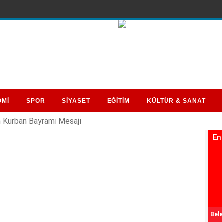
OMİ
SPOR
SİYASET
EĞİTİM
KÜLTÜR & SANAT
Kurban Bayramı Mesajı
En
Bele