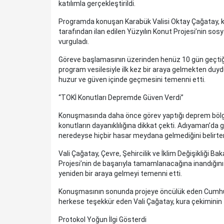
katılımla gerçekleştirildi.
Programda konuşan Karabük Valisi Oktay Çağatay, k
tarafından ilan edilen Yüzyılın Konut Projesi’nin sos
vurguladı.
Göreve başlamasının üzerinden henüz 10 gün geçtiğin
program vesilesiyle ilk kez bir araya gelmekten duy
huzur ve güven içinde geçmesini temenni etti.
“TOKİ Konutları Depremde Güven Verdi”
Konuşmasında daha önce görev yaptığı deprem bölge
konutların dayanıklılığına dikkat çekti. Adıyaman’da 
neredeyse hiçbir hasar meydana gelmediğini belirten 
Vali Çağatay, Çevre, Şehircilik ve İklim Değişikliği 
Projesi’nin de başarıyla tamamlanacağına inandığını 
yeniden bir araya gelmeyi temenni etti.
Konuşmasının sonunda projeye öncülük eden Cumhu
herkese teşekkür eden Vali Çağatay, kura çekiminin tü
Protokol Yoğun İlgi Gösterdi