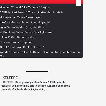
diyeden Yöresel Dille "Evde kal" Çağrısı
EMİR işçileri AA'nın 100. yılı için özel demir döktü
k Hayvanları Yalnız Bırakılmıyor
bük'te şebeke sularının kontrolü yapıldı
ği’ni Vuran Kişiden Şikayetçi Oldu
ör Polat’tan Online Sınava Dair Açlıklama
ntina 11 Gün Daha Uzatıldı !
 Telekonferansla Toplandı
 Gürel “Unutmayın Kontrol Sizde... “
yet’den Kaçak Üretilen El Dezenfektanı ve Koruyucu Maskelere
a..
KELTEPE...
KELTEPE
KELTEPE... Biraz geriye gidelim.Babam 1930 lu yıllarda
KELTEPE... 
askerdir ve Edirne'nin Meriç ilçesinde, Askerlik Şubesinde
askerdir ve 
yazıcıdır. O yıllarda Meriç küçük bir ilç..
yazıcıdır. O y