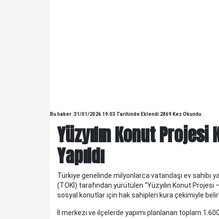
Bu haber :31/01/2026 19:03 Tarihinde Eklendi 2869 Kez Okundu
Yüzyılın Konut Projesi
Yapıldı
KELTEPE...
KELTEPE... Biraz geriye gidelim.Babam 1930 lu yıllarda
Türkiye genelinde milyonlarca vatandaşı ev sahibi y
askerdir ve Edirne'nin Meriç ilçesinde, Askerlik Şubesinde
(TOKİ) tarafından yürütülen “Yüzyılın Konut Projesi
yazıcıdır. O yıllarda Meriç küçük bir ilç..
sosyal konutlar için hak sahipleri kura çekimiyle belir
İl merkezi ve ilçelerde yapımı planlanan toplam 1.600