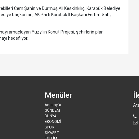
killeri Cem Şahin ve Durmuş Ali Keskinkılıç, Karabük Belediye
ediye başkanları, AK Parti Karabük İl Başkanı Ferhat Salt,
yı amaçlayan Yüzyılın Konut Projesi, şehirlerin planlı
ayı hedefliyor.
Menüler
İ
Anasayfa
At
GÜNDEM
DÜNYA
EKONOMİ
SPOR
SİYASET
EĞİTİM