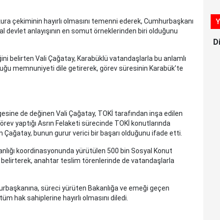
ura çekiminin hayırlı olmasını temenni ederek, Cumhurbaşkanı
Y
yal devlet anlayışının en somut örneklerinden biri olduğunu
D
i belirten Vali Çağatay, Karabüklü vatandaşlarla bu anlamlı
duğu memnuniyeti dile getirerek, görev süresinin Karabük’te
sine de değinen Vali Çağatay, TOKİ tarafından inşa edilen
görev yaptığı Asrın Felaketi sürecinde TOKİ konutlarında
Çağatay, bunun gurur verici bir başarı olduğunu ifade etti.
Bakanlığı koordinasyonunda yürütülen 500 bin Sosyal Konut
belirterek, anahtar teslim törenlerinde de vatandaşlarla
rbaşkanına, süreci yürüten Bakanlığa ve emeği geçen
m hak sahiplerine hayırlı olmasını diledi.