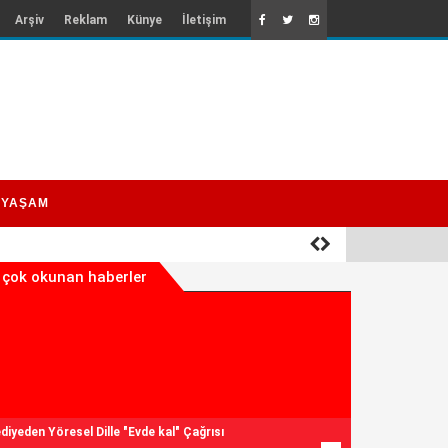
Arşiv
Reklam
Künye
İletişim
YAŞAM
 çok okunan haberler
diyeden Yöresel Dille "Evde kal" Çağrısı