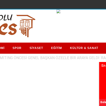
OMİ
SPOR
SİYASET
EĞİTİM
KÜLTÜR & SANAT
MİTİNG ÖNCESİ GENEL BAŞKAN ÖZEL’LE BİR ARAYA GELDİ: R
En
Bele