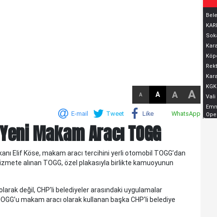
Bele
KARD
Soka
Kara
Köpe
Rekt
Kara
KGK
A
A
A
A
Vali
Emni
E-mail
Tweet
Like
WhatsApp
Oper
n Yeni Makam Aracı TOGG
anı Elif Köse, makam aracı tercihini yerli otomobil TOGG’dan
KELTEPE...
hizmete alınan TOGG, özel plakasıyla birlikte kamuoyunun
KELTEPE... Biraz geriye gidelim.Babam 1930 lu yıllarda
askerdir ve Edirne'nin Meriç ilçesinde, Askerlik Şubesinde
yazıcıdır. O yıllarda Meriç küçük bir ilç..
 olarak değil, CHP’li belediyeler arasındaki uygulamalar
OGG’u makam aracı olarak kullanan başka CHP’li belediye