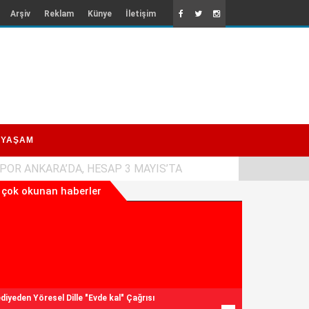
Arşiv
Reklam
Künye
İletişim
YAŞAM
APOR ANKARA’DA, HESAP 3 MAYIS’TA
 çok okunan haberler
diyeden Yöresel Dille "Evde kal" Çağrısı