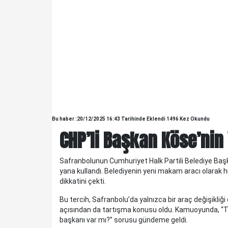
Bu haber :20/12/2025 16:43 Tarihinde Eklendi 1496 Kez Okundu
CHP’li Başkan Köse’ni
Safranbolunun Cumhuriyet Halk Partili Belediye Başk
KELTEPE...
yana kullandı. Belediyenin yeni makam aracı olarak 
KELTEPE... Biraz geriye gidelim.Babam 1930 lu yıllarda
dikkatini çekti.
askerdir ve Edirne'nin Meriç ilçesinde, Askerlik Şubesinde
yazıcıdır. O yıllarda Meriç küçük bir ilç..
Bu tercih, Safranbolu’da yalnızca bir araç değişikliği
açısından da tartışma konusu oldu. Kamuoyunda, “T
başkanı var mı?” sorusu gündeme geldi.