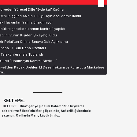
diyeden Yöresel Dille "Evde kal" Çağrısı
EMİR işçileri AA'nın 100. yılı için özel demir döktü
k Hayvanları Yalnız Bırakılmıyor
bük'te şebeke sularının kontrolü yapıldı
ği’ni Vuran Kişiden Şikayetçi Oldu
ör Polat’tan Online Sınava Dair Açlıklama
ntina 11 Gün Daha Uzatıldı !
 Telekonferansla Toplandı
 Gürel “Unutmayın Kontrol Sizde... “
yet’den Kaçak Üretilen El Dezenfektanı ve Koruyucu Maskelere
a..
KELTEPE...
KELTEPE
KELTEPE... Biraz geriye gidelim.Babam 1930 lu yıllarda
KELTEPE... 
askerdir ve Edirne'nin Meriç ilçesinde, Askerlik Şubesinde
askerdir ve 
yazıcıdır. O yıllarda Meriç küçük bir ilç..
yazıcıdır. O y