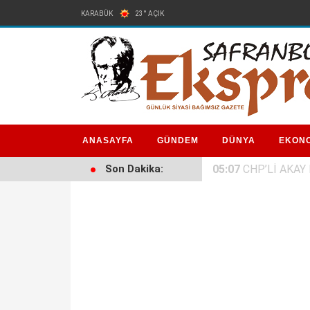
KARABÜK
23° AÇIK
ANASAYFA
GÜNDEM
DÜNYA
EKON
Son Dakika:
05:07
CHP’Lİ AKAY 
MEYDANDA