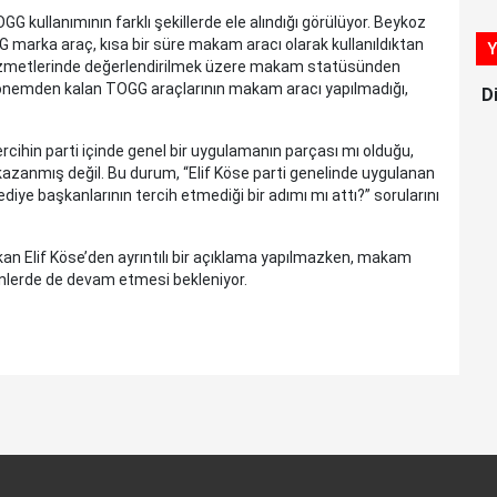
GG kullanımının farklı şekillerde ele alındığı görülüyor. Beykoz
 marka araç, kısa bir süre makam aracı olarak kullanıldıktan
Y
hizmetlerinde değerlendirilmek üzere makam statüsünden
i dönemden kalan TOGG araçlarının makam aracı yapılmadığı,
D
cihin parti içinde genel bir uygulamanın parçası mı olduğu,
kazanmış değil. Bu durum, “Elif Köse parti genelinde uygulanan
ediye başkanlarının tercih etmediği bir adımı mı attı?” sorularını
kan Elif Köse’den ayrıntılı bir açıklama yapılmazken, makam
ünlerde de devam etmesi bekleniyor.