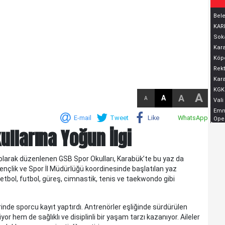
Bele
KARD
Soka
Kara
Köpe
Rekt
Kara
KGK
A
A
A
A
Vali
Emni
E-mail
Tweet
Like
WhatsApp
Oper
ullarına Yoğun İlgi
z olarak düzenlenen GSB Spor Okulları, Karabük’te bu yaz da
KELTEPE...
ençlik ve Spor İl Müdürlüğü koordinesinde başlatılan yaz
KELTEPE... Biraz geriye gidelim.Babam 1930 lu yıllarda
etbol, futbol, güreş, cimnastik, tenis ve taekwondo gibi
askerdir ve Edirne'nin Meriç ilçesinde, Askerlik Şubesinde
yazıcıdır. O yıllarda Meriç küçük bir ilç..
rinde sporcu kayıt yaptırdı. Antrenörler eşliğinde sürdürülen
yor hem de sağlıklı ve disiplinli bir yaşam tarzı kazanıyor. Aileler