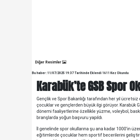
Diğer Resimler
Bu haber :11/07/2025 19:37 Tarihinde Eklendi 1611 Kez Okundu
Karabük’te GSB Spor Ok
Gençlik ve Spor Bakanlığı tarafından her yıl ücretsi
KELTEPE...
çocuklar ve gençlerden büyük ilgi görüyor. Karabük G
KELTEPE... Biraz geriye gidelim.Babam 1930 lu yıllarda
dönemi faaliyetlerine özellikle yüzme, voleybol, bask
askerdir ve Edirne'nin Meriç ilçesinde, Askerlik Şubesinde
branşlarda yoğun başvuru yapıldı.
yazıcıdır. O yıllarda Meriç küçük bir ilç..
İl genelinde spor okullarına şu ana kadar 1000’in üze
eğitimlerde çocuklar hem sportif becerilerini geliştiri