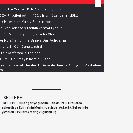
diyeden Yöresel Dille "Evde kal" Çağrısı
EMİR işçileri AA'nın 100. yılı için özel demir döktü
k Hayvanları Yalnız Bırakılmıyor
bük'te şebeke sularının kontrolü yapıldı
ği’ni Vuran Kişiden Şikayetçi Oldu
ör Polat’tan Online Sınava Dair Açlıklama
ntina 11 Gün Daha Uzatıldı !
 Telekonferansla Toplandı
 Gürel “Unutmayın Kontrol Sizde... “
yet’den Kaçak Üretilen El Dezenfektanı ve Koruyucu Maskelere
a..
KELTEPE...
KELTEPE
KELTEPE... Biraz geriye gidelim.Babam 1930 lu yıllarda
KELTEPE... 
askerdir ve Edirne'nin Meriç ilçesinde, Askerlik Şubesinde
askerdir ve 
yazıcıdır. O yıllarda Meriç küçük bir ilç..
yazıcıdır. O y