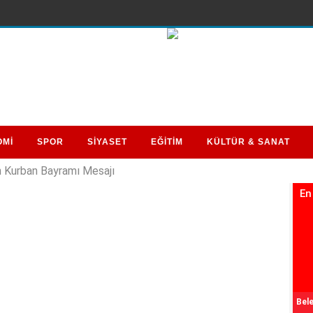
OMİ
SPOR
SİYASET
EĞİTİM
KÜLTÜR & SANAT
Kurban Bayramı Mesajı
En
Bele