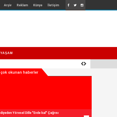
Arşiv
Reklam
Künye
İletişim
YAŞAM
 çok okunan haberler
diyeden Yöresel Dille "Evde kal" Çağrısı