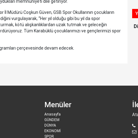
ydukları memnuniyeti dile getiriyor.
or İl Müdürü Coşkun Güven, GSB Spor Okullarının çocukların
Y
iğini vurgulayarak, “Her yıl olduğu gibi bu yıl da spor
uşturmak, kötü alışkanlıklardan uzak tutmak ve geleceğin
D
ürdürüyoruz. Tüm Karabüklü çocuklarımızı ve gençlerimizi spor
rogramları çerçevesinde devam edecek.
Menüler
İ
Anasayfa
At
GÜNDEM
DÜNYA
EKONOMİ
SPOR