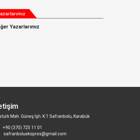
azarlarımız
iğer Yazarlarımız
letişim
atürk Mah. Güneş İşh. K:1 Safranbolu, Karabük
+90 (370) 725 11 01
safranboluekspres@gmail.com