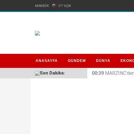
KARABÜK
21° AÇIK
ANASAYFA
GÜNDEM
DÜNYA
EKON
Son Dakika:
00:39
MARZİNC'den 