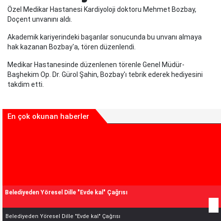
Özel Medikar Hastanesi Kardiyoloji doktoru Mehmet Bozbay,
Doçent unvanını aldı.
Akademik kariyerindeki başarılar sonucunda bu unvanı almaya
hak kazanan Bozbay'a, tören düzenlendi.
Medikar Hastanesinde düzenlenen törenle Genel Müdür-
Başhekim Op. Dr. Gürol Şahin, Bozbay'ı tebrik ederek hediyesini
takdim etti.
En çok okunan haberler
Belediyeden Yöresel Dille "Evde kal" Çağrısı
Belediyeden Yöresel Dille "Evde kal" Çağrısı