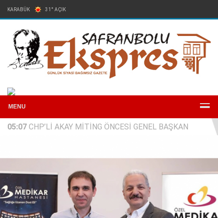
KARABÜK
31° AÇIK
Arşiv
Reklam
Künye
İletişim
MENU
05:07
CHP’Lİ AKAY MİTİNG ÖNCESİ GENEL BAŞKAN
ÖZEL’LE BİR ARAYA GELDİ: RAPOR ANKARA’DA, HESAP 3
MAYIS’TA MEYDANDA