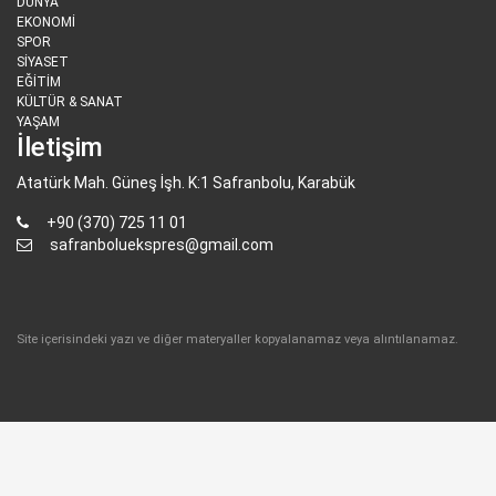
DÜNYA
EKONOMİ
SPOR
SİYASET
EĞİTİM
KÜLTÜR & SANAT
YAŞAM
İletişim
Atatürk Mah. Güneş İşh. K:1 Safranbolu, Karabük
+90 (370) 725 11 01
safranboluekspres@gmail.com
Site içerisindeki yazı ve diğer materyaller kopyalanamaz veya alıntılanamaz.