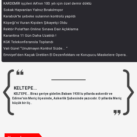
KARDEMİR işçileri AA'nın 100. yılı için özel demir döktü
Sokak Hayvanları Yalnız Bırakılmıyor
Karabük'te şebeke sularının kontrolü yapıldı
Köpeği’ni Vuran Kişiden Şikayetçi Oldu
Rektör Polat’tan Online Sınava Dair Açlıklama
Karantina 11 Gün Daha Uzatıldı !
KGK Telekonferansla Toplandı
Vali Gürel “Unutmayın Kontrol Sizde... “
Emniyet’den Kaçak Üretilen El Dezenfektanı ve Koruyucu Maskelere Opera..
KELTEPE...
KELTEPE... Biraz geriye gidelim.Babam 1930 lu yıllarda askerdir ve
Edirne'nin Meriç ilçesinde, Askerlik Şubesinde yazıcıdır. O yıllarda Meriç
küçük bir ilç..