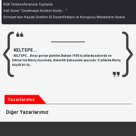
KGK Telekonferansla Toplandı
Vali Gürel “Unutmayın Kontrol Sizde... “
Emniyet’den Kaçak Üretilen El Dezenfektanı ve Koruyucu Maskelere Opera..
KELTEPE...
KELTEPE... Biraz geriye gidelim.Babam 1930 lu yıllarda askerdir ve
Edirne'nin Meriç ilçesinde, Askerlik Şubesinde yazıcıdır. O yıllarda Meriç
küçük bir ilç..
Yazarlarımız
Diğer Yazarlarımız