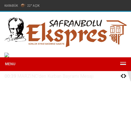
KARABÜK
22° AÇIK
Arşiv
Reklam
Künye
İletişim
MENU
05:07
CHP’Lİ AKAY MİTİNG ÖNCESİ GENEL BAŞKAN
ÖZEL’LE BİR ARAYA GELDİ: RAPOR ANKARA’DA, HESAP 3
MAYIS’TA MEYDANDA