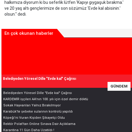
halkımıza diyorum ki bu seferlik lütfen 'Kapıyı gıygaşuk bırakma.'
ve 20 yaş altı gençlerimize de son sözümüz 'Evde kal abisinin.'
olsun." dedi.
En çok okunan haberler
Belediyeden Yöresel Dille "Evde kal" Çağrısı
GÜNDEM
Belediyeden Yöresel Dille "Evde kal" Çağrısı
KARDEMİR işçileri AA'nın 100. yılı için özel demir döktü
Sokak Hayvanları Yalnız Bırakılmıyor
Karabük'te şebeke sularının kontrolü yapıldı
Köpeği’ni Vuran Kişiden Şikayetçi Oldu
Rektör Polat’tan Online Sınava Dair Açlıklama
Karantina 11 Gün Daha Uzatıldı !