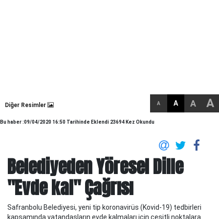
A
A
A
A
Diğer Resimler
Bu haber :09/04/2020 16:50 Tarihinde Eklendi 23694 Kez Okundu
Belediyeden Yöresel Dille
"Evde kal" Çağrısı
Safranbolu Belediyesi, yeni tip koronavirüs (Kovid-19) tedbirleri
kapsamında vatandaşların evde kalmaları için çeşitli noktalara