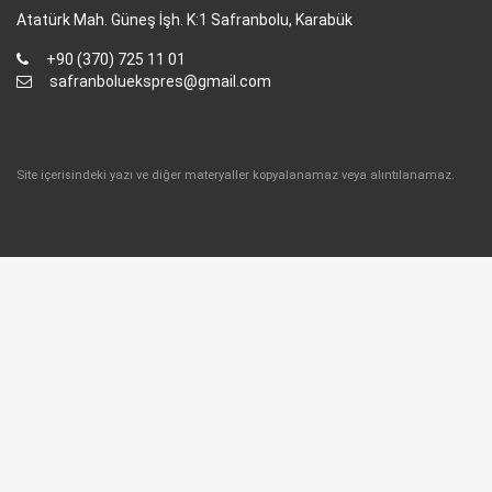
Atatürk Mah. Güneş İşh. K:1 Safranbolu, Karabük
+90 (370) 725 11 01
safranboluekspres@gmail.com
Site içerisindeki yazı ve diğer materyaller kopyalanamaz veya alıntılanamaz.