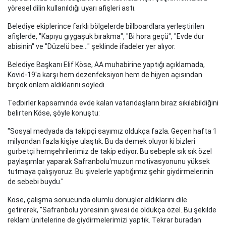
yöresel dilin kullanıldığı uyarı afişleri astı.
Belediye ekiplerince farklı bölgelerde billboardlara yerleştirilen
afişlerde, "Kapıyu gıygaşuk bırakma", "Bi hora geçü", "Evde dur
abisinin" ve "Düzelü bee..." şeklinde ifadeler yer alıyor.
Belediye Başkanı Elif Köse, AA muhabirine yaptığı açıklamada,
Kovid-19'a karşı hem dezenfeksiyon hem de hijyen açısından
birçok önlem aldıklarını söyledi.
Tedbirler kapsamında evde kalan vatandaşların biraz sıkılabildiğini
belirten Köse, şöyle konuştu:
"Sosyal medyada da takipçi sayımız oldukça fazla. Geçen hafta 1
milyondan fazla kişiye ulaştık. Bu da demek oluyor ki bizleri
gurbetçi hemşehrilerimiz de takip ediyor. Bu sebeple sık sık özel
paylaşımlar yaparak Safranbolu'muzun motivasyonunu yüksek
tutmaya çalışıyoruz. Bu şivelerle yaptığımız şehir giydirmelerinin
de sebebi buydu."
Köse, çalışma sonucunda olumlu dönüşler aldıklarını dile
getirerek, "Safranbolu yöresinin şivesi de oldukça özel. Bu şekilde
reklam ünitelerine de giydirmelerimizi yaptık. Tekrar buradan