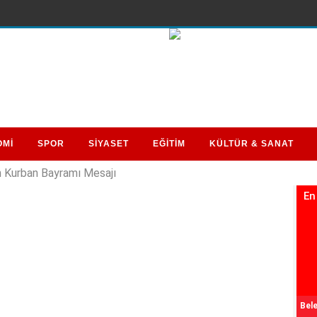
OMİ
SPOR
SİYASET
EĞİTİM
KÜLTÜR & SANAT
Kurban Bayramı Mesajı
En
Bele