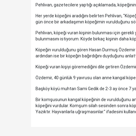
Pehlivan, gazetecilere yaptığı açıklamada, köpeğini
Her yerde köpeğini aradığını belirten Pehlivan, "Kö
gün önce bir arkadaşımın köpeğimin vurulduğunu söy
Pehlivan, köpeği vuran kişinin bulunması için gerekli
bulunmasını istiyorum. Köyde birkaç kişinin daha kö
Köpeğin vurulduğunu gören Hasan Durmuş Özdemir de 
ardından ise bir köpeğin bağırdığını duyduğunu anlatt
Köpeği vuran kişiyi göremediğini dile getiren Özdemi
Özdemir, 40 günlük 9 yavrusu olan anne kangal köpeğ
Başköy köyü muhtarı Sami Gedik de 2-3 ay önce 7 yav
Bir komşusunun kangal köpeğinin de vurulduğunu an
köpeğini vurdular. Komşum silah sesinden sonra kö
Yazıktır. Hayvanlarla uğraşmasınlar." ifadesini kullan