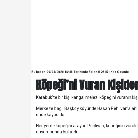
Bu haber :09/04/2020 16:48 Tarihinde Eklendi 23451 Kez Okundu
Köpeği’ni Vuran Kişide
Karabük'te bir kişi kangal melezi köpeğini vuranın kiş
KELTEPE...
KELTEPE... Biraz geriye gidelim.Babam 1930 lu yıllarda
Merkeze bağlı Başköy köyünde Hasan Pehlivan'a ait 6 
askerdir ve Edirne'nin Meriç ilçesinde, Askerlik Şubesinde
önce kayboldu.
yazıcıdır. O yıllarda Meriç küçük bir ilç..
Her yerde köpeğini arayan Pehlivan, köpeğinin vuru
duyurusunda bulundu.