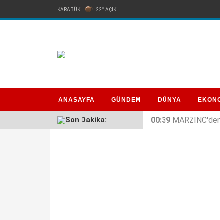
KARABÜK
22° AÇIK
ANASAYFA
GÜNDEM
DÜNYA
EKON
Son Dakika:
00:39
MARZİNC'den 