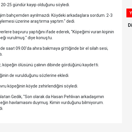
n 20-25 gündür kayıp olduğunu söyledi.
Y
peğim bahçemden ayrılmazdı. Köydeki arkadaşlara sordum. 2-3
lemesi üzerine araştırma yaptım." dedi.
D
 yerlere başvuru yaptığını ifade ederek, "Köpeğimi vuran kişinin
peği vurulmuş." diye konuştu.
saat 09.00'da ahıra bakmaya gittiğinde bir el silah sesi,
ı.
r, köpeğin ölüsünü çalının dibinde gördüğünü kaydetti.
inin de vurulduğunu sözlerine ekledi.
ru köpeğinin köyde zehirlendiğini söyledi.
latan Gedik, "Son olarak da Hasan Pehlivan arkadaşımın
peğin havlamasını duymuş. Kimin vurduğunu bilmiyorum.
dı.