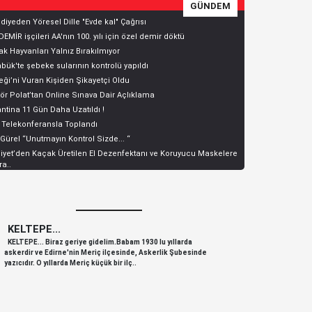
GÜNDEM
diyeden Yöresel Dille "Evde kal" Çağrısı
EMİR işçileri AA'nın 100. yılı için özel demir döktü
k Hayvanları Yalnız Bırakılmıyor
bük'te şebeke sularının kontrolü yapıldı
ği’ni Vuran Kişiden Şikayetçi Oldu
ör Polat’tan Online Sınava Dair Açlıklama
ntina 11 Gün Daha Uzatıldı !
 Telekonferansla Toplandı
 Gürel “Unutmayın Kontrol Sizde... “
yet’den Kaçak Üretilen El Dezenfektanı ve Koruyucu Maskelere
a..
KELTEPE...
KELTEPE
KELTEPE... Biraz geriye gidelim.Babam 1930 lu yıllarda
KELTEPE... 
askerdir ve Edirne'nin Meriç ilçesinde, Askerlik Şubesinde
askerdir ve 
yazıcıdır. O yıllarda Meriç küçük bir ilç..
yazıcıdır. O y