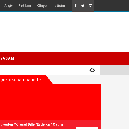
Arşiv
Reklam
Künye
İletişim
YAŞAM
 çok okunan haberler
diyeden Yöresel Dille "Evde kal" Çağrısı