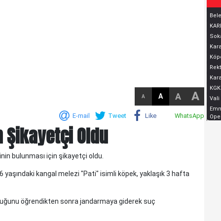
Bele
KARD
Soka
Kara
Köpe
Rekt
Kara
KGK
A
A
A
A
Vali
Emni
E-mail
Tweet
Like
WhatsApp
Oper
n Şikayetçi Oldu
inin bulunması için şikayetçi oldu.
KELTEPE...
KELTEPE... Biraz geriye gidelim.Babam 1930 lu yıllarda
yaşındaki kangal melezi "Pati" isimli köpek, yaklaşık 3 hafta
askerdir ve Edirne'nin Meriç ilçesinde, Askerlik Şubesinde
yazıcıdır. O yıllarda Meriç küçük bir ilç..
lduğunu öğrendikten sonra jandarmaya giderek suç